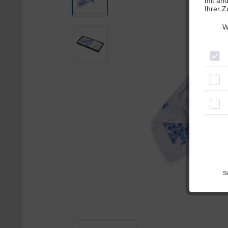
mit an
Ihrer 
W
Si