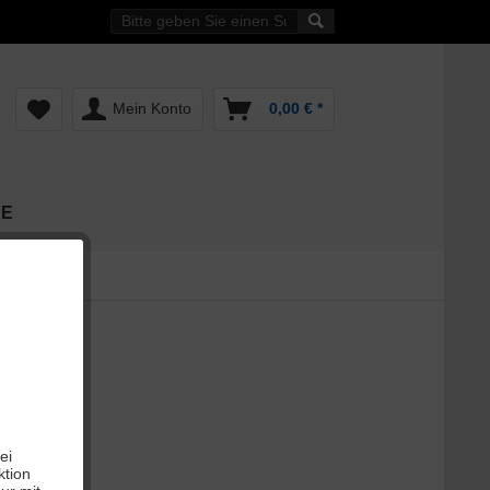
Mein Konto
0,00 € *
NE
 *
ei
ktion