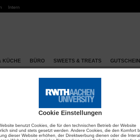
n
Intern
& KÜCHE
BÜRO
SWEETS & TREATS
GUTSCHEI
 & Krawatten
e Cobalt Poppy
Cookie Einstellungen
ebsite benutzt Cookies, die für den technischen Betrieb der Website
25,90 €
rlich sind und stets gesetzt werden. Andere Cookies, die den Komfort b
ung dieser Website erhöhen, der Direktwerbung dienen oder die Intera