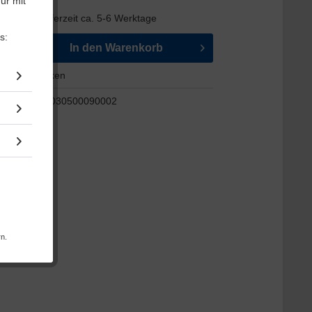
ur mit
Versandkosten
dfertig, Lieferzeit ca. 5-6 Werktage
s:
k
In den
Warenkorb
Merken
10030500090002
rn.