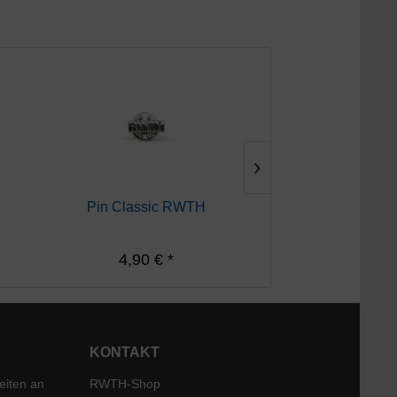
Pin Classic RWTH
Krawatte 
4,90 € *
29,90 €
KONTAKT
eiten an
RWTH-Shop