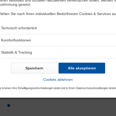
deren Websites und sozialen Netzwerken vereinfachen sollen, werden n
inkl. MwSt.
zzgl. 
Zustimmung gesetzt.
Sofort versan
ählen Sie nach Ihren individuellen Bedürfnissen Cookies & Services au
Stüc
Vergleichen
Technisch erforderlich
Artikel-Nr.:
Komfortfunktionen
Statistik & Tracking
Speichern
Alle akzeptieren
Cookies ablehnen
e können Ihre Einwilligungsentscheidungen jederzeit in Ihren Datenschutzeinstellungen ände