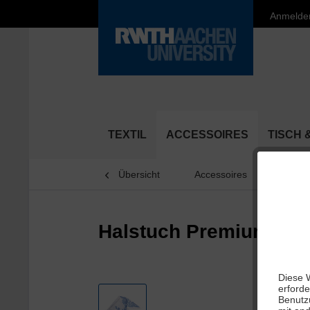
Anmelde
TEXTIL
ACCESSOIRES
TISCH 
Übersicht
Accessoires
Tücher
Halstuch Premium Blu
Diese W
erforde
Benutz