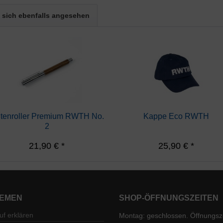
sich ebenfalls angesehen
ntenroller Premium RWTH No.
Kappe Eco RWTH
2
21,90 € *
25,90 € *
HEMEN
SHOP-ÖFFNUNGSZEITEN
f erklären
Montag: geschlossen. Öffnungsz