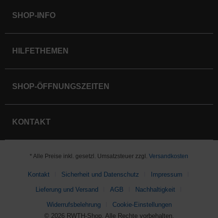
SHOP-INFO
HILFETHEMEN
SHOP-ÖFFNUNGSZEITEN
KONTAKT
* Alle Preise inkl. gesetzl. Umsatzsteuer zzgl.
Versandkosten
Kontakt
Sicherheit und Datenschutz
Impressum
Lieferung und Versand
AGB
Nachhaltigkeit
Widerrufsbelehrung
Cookie-Einstellungen
© 2026 RWTH-Shop. Alle Rechte vorbehalten.