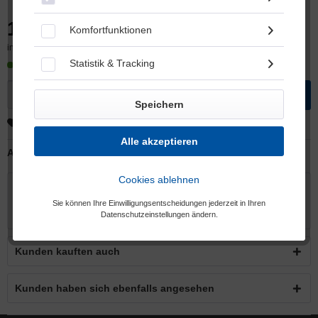
13,90 € *
Komfortfunktionen
inkl. MwSt.
zzgl. Versandkosten
Statistik & Tracking
Sofort versandfertig, Lieferzeit ca. 5-6 Werktage
In den
Warenkorb
Speichern
Merken
Alle akzeptieren
Artikel-Nr.:
10040103030011
Cookies ablehnen
Beschreibung
Design Medizin-Roboter und RWTH Aachen University-Logo in
Sie können Ihre Einwilligungsentscheidungen jederzeit in Ihren
edler Sandstrahlgravur...
mehr
Datenschutzeinstellungen ändern.
Kunden kauften auch
Kunden haben sich ebenfalls angesehen